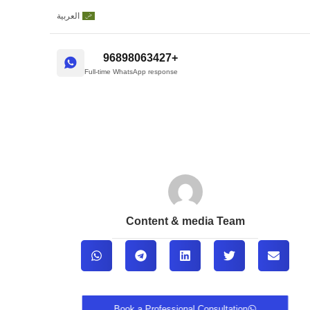
العربية
+96898063427
Full-time WhatsApp response
Content & media Team
Book a Professional Consultation